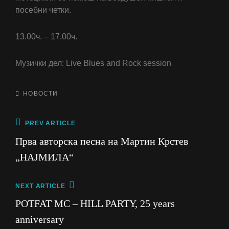
посебни четки.
13.00ч. – 17.00ч.
Музички дел: Live Blues and Rock session
CATEGORIES
НОВОСТИ
Post
Previous
PREV ARTICLE
Post
navigation
Прва авторска песна на Мартин Крстев
„НАЈМИЛА“
Next
NEXT ARTICLE
Post
POTFAT MC – HILL PARTY, 25 years
anniversary