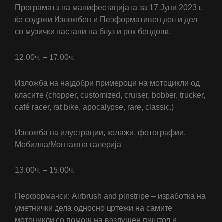
Програмата на манифестацијата за 17 Јуни 2023 г.
ќе содржи Изложбен и Перформативен дел и дел
со музички настапи на блуз и рок бендови.
12.00ч. – 17.00ч.
Изложба на најдобри примероци на мотоцикли од
класите (chopper, customized, cruiser, bobber, trucker,
café racer, rat bike, apocalypse, rare, classic.)
Изложба на илустрации, колажи, фотографии,
Мобилна/Монтажна галерија
13.00ч. – 15.00ч.
Перформанси: Airbrush and pinstripe – изработка на
уметнички дела односно цртежи на самите
мотоцикли со помош на воздушен пиштол и