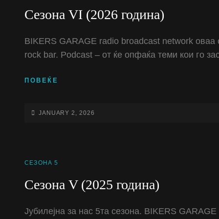
LINKS
Сезона VI (2026 година)
BIKERS GARAGE radio broadcast network оваа с
rock bar. Podcast – от ќе опфаќа теми кои го з
СЕЗОНА
ПОВЕЌЕ
VI
(2026
ГОДИНА)
POSTED-
JANUARY 2, 2026
ON
CAT
СЕЗОНА 5
LINKS
Сезона V (2025 година)
Јубилејна за нас 5та сезона. BIKERS GARAGE ra