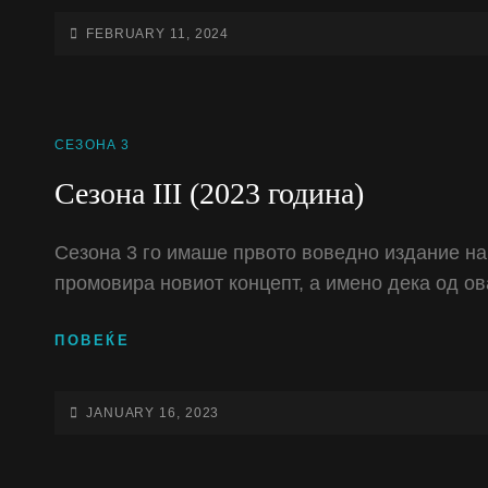
(2024
ГОДИНА)
POSTED-
FEBRUARY 11, 2024
ON
CAT
СЕЗОНА 3
LINKS
Сезона III (2023 година)
Сезона 3 го имаше првото воведно издание на 
промовира новиот концепт, а имено дека од 
СЕЗОНА
ПОВЕЌЕ
III
(2023
ГОДИНА)
POSTED-
JANUARY 16, 2023
ON