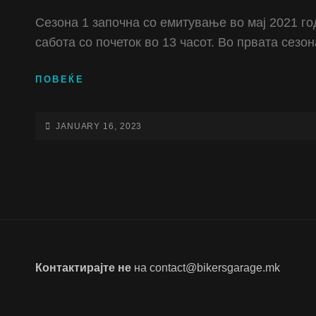
Сезона 1 започна со емитување во мај 2021 г
сабота со почеток во 13 часот. Во првата сезо
СЕЗОНА
ПОВЕЌЕ
I
(2021
ГОДИНА)
POSTED-
JANUARY 16, 2023
ON
Контактирајте не
на
contact@bikersgarage.mk