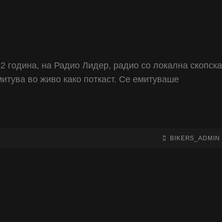
2 година, на Радио Лидер, радио со локална скопска
митува во живо како поткаст. Се емитуваше
BY
BYLINE
BIKERS_ADMIN
LINE