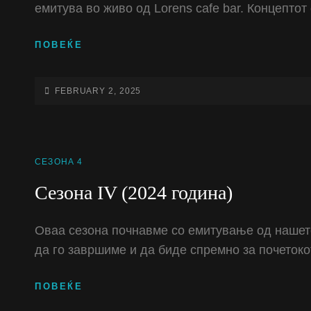
емитува во живо од Lorens cafe bar. Концепт
СЕЗОНА
ПОВЕЌЕ
V
(2025
ГОДИНА)
POSTED-
FEBRUARY 2, 2025
ON
CAT
СЕЗОНА 4
LINKS
Сезона IV (2024 година)
Оваа сезона почнавме со емитување од нашето
да го завршиме и да биде спремно за почеток
СЕЗОНА
ПОВЕЌЕ
IV