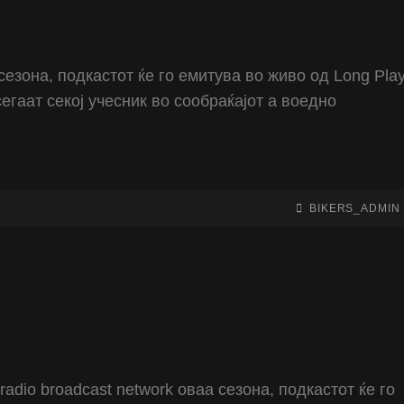
езона, подкастот ќе го емитува во живо од Long Pla
асегаат секој учесник во сообраќајот а воедно
BY
BYLINE
BIKERS_ADMIN
LINE
dio broadcast network оваа сезона, подкастот ќе го