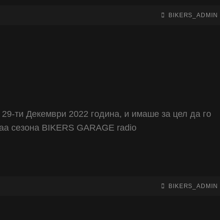
BY
BYLINE
BIKERS_ADMIN
LINE
29-ти Декември 2022 година, и имаше за цел да го
оваа сезона BIKERS GARAGE radio
BY
BYLINE
BIKERS_ADMIN
LINE