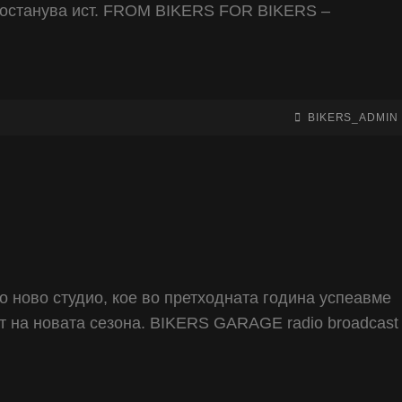
от останува ист. FROM BIKERS FOR BIKERS –
BY
BYLINE
BIKERS_ADMIN
LINE
 ново студио, кое во претходната година успеавме
от на новата сезона. BIKERS GARAGE radio broadcast