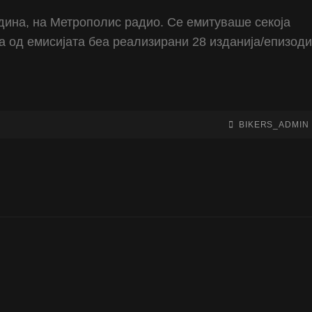
одина, на Метрополис радио. Се емитуваше секоја
на од емисијата беа реализирани 28 изданија/епизоди
BY
BYLINE
BIKERS_ADMIN
LINE