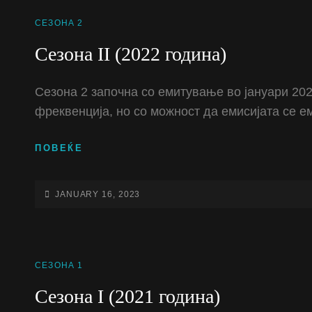
CAT
СЕЗОНА 2
LINKS
Сезона II (2022 година)
Сезона 2 започна со емитување во јануари 202
фреквенција, но со можност да емисијата се е
СЕЗОНА
ПОВЕЌЕ
II
(2022
ГОДИНА)
POSTED-
JANUARY 16, 2023
ON
CAT
СЕЗОНА 1
LINKS
Сезона I (2021 година)