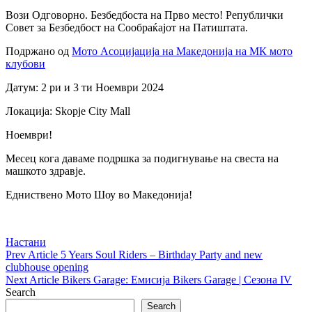
Вози Одговорно. Безбедбоста на Прво место! Републички
Совет за Безбедбост на Сообраќајот на Патиштата.
Подржано од
Мото Асоцијација на Македонија на МК мото
клубови
Датум: 2 ри и 3 ти Ноември 2024
Локација: Skopje City Mall
Ноември!
Месец кога даваме подршка за подигнување на свеста на
машкото здравје.
Едниствено Мото Шоу во Македонија!
Categories
Настани
Post
Previous
Prev Article
5 Years Soul Riders – Birthday Party and new
Post
clubhouse opening
navigation
Next
Next Article
Bikers Garage: Емисија Bikers Garage | Сезона IV
Post
Search
Search