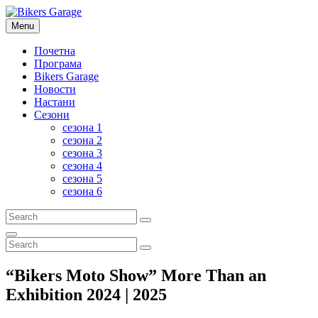
Skip
to
Menu
Bikers Garage
RADIO BROADCAST NETWORK
content
Почетна
Програма
Bikers Garage
Новости
Настани
Сезони
сезона 1
сезона 2
сезона 3
сезона 4
сезона 5
сезона 6
Search
Search
for:
Search
Search
Search
for:
“Bikers Moto Show” More Than an
Exhibition 2024 | 2025