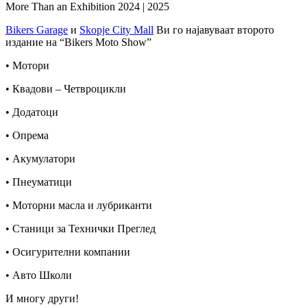
More Than an Exhibition 2024 | 2025
Bikers Garage
и
Skopje City Mall
Ви го најавуваат второто
издание на “Bikers Moto Show”
• Мотори
• Квадови – Четвроцикли
• Додатоци
• Опрема
• Акумулатори
• Пнеуматици
• Моторни масла и лубриканти
• Станици за Технички Преглед
• Осигурителни компании
• Авто Школи
И многу други!