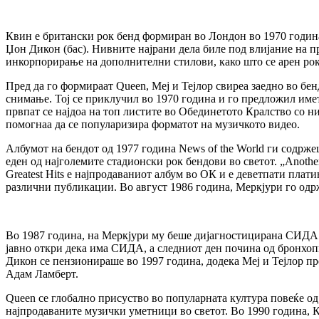
Квин е британски рок бенд формиран во Лондон во 1970 година 
Џон Дикон (бас). Нивните најрани дела биле под влијание на п
инкорпорирање на дополнителни стилови, како што се арен рок
Пред да го формираат Queen, Меј и Тејлор свиреа заедно во бе
снимање. Тој се приклучил во 1970 година и го предложил имет
првпат се најдоа на топ листите во Обединетото Кралство со ни
помогнаа да се популаризира форматот на музичкото видео.
Албумот на бендот од 1977 година News of the World ги содржеш
еден од најголемите стадионски рок бендови во светот. „Anothe
Greatest Hits е најпродаваниот албум во ОК и е деветпати плат
различни публикации. Во август 1986 година, Меркјури го одрж
Во 1987 година, на Меркјури му беше дијагностицирана СИДА. Б
јавно откри дека има СИДА, а следниот ден почина од бронхоп
Дикон се пензионираше во 1997 година, додека Меј и Тејлор пр
Адам Ламберт.
Queen се глобално присуство во популарната култура повеќе од
најпродаваните музички уметници во светот. Во 1990 година, К