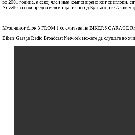
во 2001 година, а секој член има компонирано хит синглови, си
Novello за извонредна колекција песни од Британците Академиј
Музичкиот блок 3 FROM 1 се емитува на BIKERS GARAGE
Bikers Garage Radio Broadcast Network можете да слушате во ж