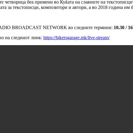
те четворица беа примени во Куќата на славните на текстописците
ата за текстописци, композитори и автори, а во 2018 година им 
 RADIO BROADCAST NETWORK во следните термини:
10.30 / 1
иво на следниот линк:
https://bikersgarage.mk/live-stream/