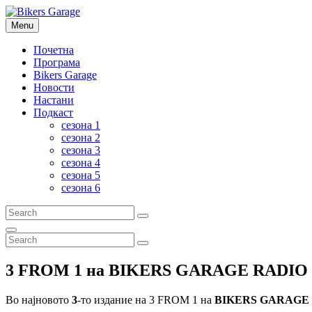
Skip
to
Menu
Bikers Garage
RADIO BROADCAST NETWORK
content
Почетна
Програма
Bikers Garage
Новости
Настани
Подкаст
сезона 1
сезона 2
сезона 3
сезона 4
сезона 5
сезона 6
Search
Search
for:
Search
Search
Search
for:
3 FROM 1 на BIKERS GARAGE RADIO
Во најновото
3
-то издание на 3 FROM 1 на
BIKERS GARAGE