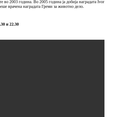
 во 2003 година. Во 2005 година ја добија наградата Ivor
беше врачена наградата Греми за животно дело.
6.30 и 22.30