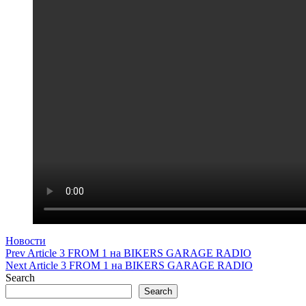
Categories
Новости
Post
Previous
Prev Article
3 FROM 1 на BIKERS GARAGE RADIO
Post
Next
Next Article
3 FROM 1 на BIKERS GARAGE RADIO
navigation
Post
Search
Search