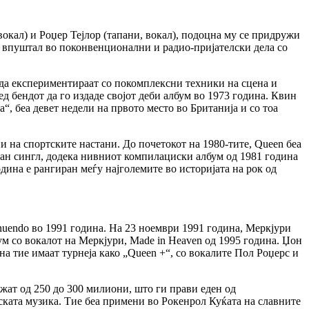
вокал) и Роџер Тејлор (тапани, вокал), подоцна му се придружи
се впуштал во поконвенционални и радио-пријателски дела со
е да експериментираат со покомплексни техники на сцена и
д бендот да го издаде својот деби албум во 1973 година. Квин
“, беа девет недели на првото место во Британија и со тоа
и на спортските настани. До почетокот на 1980-тите, Queen беа
аван сингл, додека нивниот компилациски албум од 1981 година
дина е рангиран меѓу најголемите во историјата на рок од
nuendo во 1991 година. На 23 ноември 1991 година, Меркјури
м со вокалот на Меркјури, Made in Heaven од 1995 година. Џон
а тие имаат турнеја како „Queen +“, со вокалите Пол Роџерс и
жат од 250 до 300 милиони, што ги прави еден од
ската музика. Тие беа примени во Рокенрол Куќата на славните