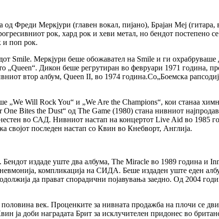
од Фреди Меркјури (главен вокал, пијано), Брајан Меј (гитара, 
рогресивниот рок, хард рок и хеви метал, но бендот постепено 
 и поп рок.
ндот Smile. Меркјури беше обожавател на Smile и ги охрабруваш
о „Queen“. Дикон беше регрутиран во февруари 1971 година, пре
вниот втор албум, Queen II, во 1974 година.Со„Боемска рапсодија
е „We Will Rock You“ и „We Are the Champions“, кои станаа химн
r One Bites the Dust“ од The Game (1980) стана нивниот најпрод
инестен во САД. Нивниот настап на концертот Live Aid во 1985 го
а својот последен настап со Квин во Кнебворт, Англија.
ендот издаде уште два албума, The Miracle во 1989 година и In
невмонија, компликација на СИДА. Беше издаден уште еден албу
одолжија да прават спорадични појавувања заедно. Од 2004 годин
 половина век. Проценките за нивната продажба на плочи се дви
вин ја доби наградата Брит за исклучителен придонес во британ