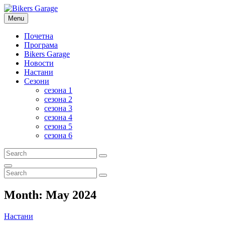
Skip
to
Menu
Bikers Garage
RADIO BROADCAST NETWORK
content
Почетна
Програма
Bikers Garage
Новости
Настани
Сезони
сезона 1
сезона 2
сезона 3
сезона 4
сезона 5
сезона 6
Search
Search
for:
Search
Search
Search
for:
Month:
May 2024
Cat
Настани
Links