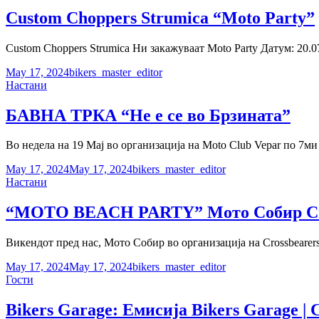
Custom Choppers Strumica “Moto Party”
Custom Choppers Strumica Ни закажуваат Moto Party Датум: 20.0
Posted-
By
Byline
May 17, 2024
bikers_master_editor
on
Cat
line
Настани
Links
БАВНА ТРКА “Не е се во Брзината”
Во недела на 19 Мај во организација на Moto Club Vepar по 7м
Posted-
By
Byline
May 17, 2024
May 17, 2024
bikers_master_editor
on
Cat
line
Настани
Links
“МOTO BEACH PARTY” Мото Собир Cro
Викендот пред нас, Мото Собир во организација на Crossbeare
Posted-
By
Byline
May 17, 2024
May 17, 2024
bikers_master_editor
on
Cat
line
Гости
Links
Bikers Garage: Емисија Bikers Garage | 