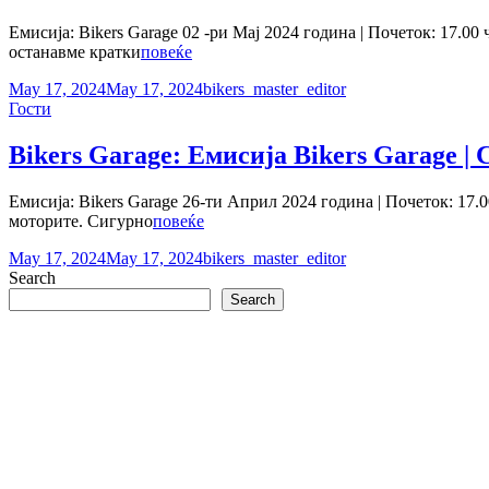
Емисија: Bikers Garage 02 -ри Мај 2024 година | Почеток: 17.00
Bikers
останавме кратки
повеќе
Garage:
Posted-
By
Byline
May 17, 2024
May 17, 2024
bikers_master_editor
Емисија
on
Cat
line
Гости
Bikers
Links
Garage
|
Bikers Garage: Емисија Bikers Garage | 
Сезона
IV
Емисија: Bikers Garage 26-ти Април 2024 година | Почеток: 17.00
Bikers
моторите. Сигурно
повеќе
Garage:
Posted-
By
Byline
May 17, 2024
May 17, 2024
bikers_master_editor
Емисија
on
line
Search
Bikers
Garage
Search
|
Сезона
IV