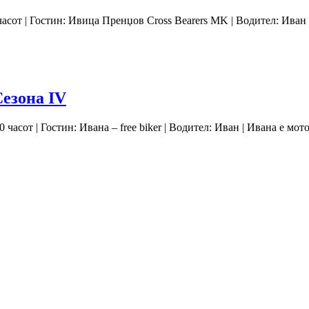
 часот | Гостин: Ивица Пренџов Cross Bearers MK | Водител: Иван
Сезона IV
 часот | Гостин: Ивана – free biker | Водител: Иван | Ивана е мо