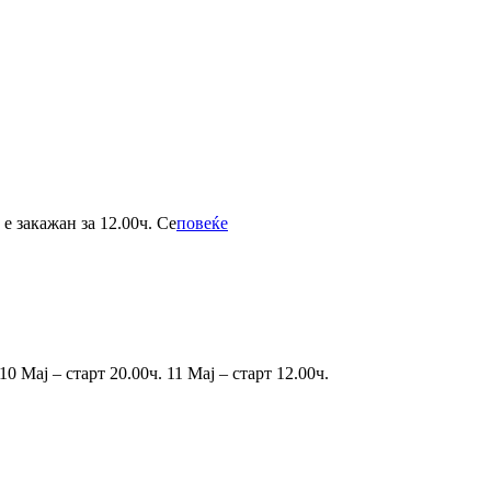
БАВНА
е закажан за 12.00ч. Се
повеќе
ТРКА
“Не
е
се
во
Брзината”
ај – старт 20.00ч. 11 Мај – старт 12.00ч.