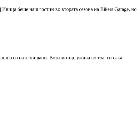
 | Ивица беше наш гостин во втората сезона на Bikers Garage, но
торџија со сите нишани. Вози мотор, ужива во тоа, ги сака