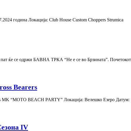
7.2024 година Локација: Club House Custom Choppers Strumica
и пат ќе се одржи БАВНА ТРКА “Не е се во Брзината”. Почетокот 
ss Bearers
rs MK “МOTO BEACH PARTY” Локација: Велешко Езеро Датум: 10 М
Сезона IV