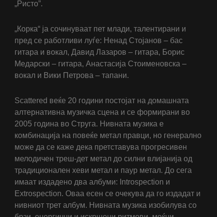
„Ристо”.
„Корка“ ја сочинуваат пет млади, талентирани и
пред се работливи луѓе: Ненад Стојанов – бас
гитара и вокал, Давид Лазаров – гитара, Борис
Медарски – гитара, Анастасија Стоименовска –
вокал и Вики Петрова – тапани.
Scattered веќе 20 години постојат на домашната
алтернативна музичка сцена и се формирани во
2005 година во Струга. Нивната музика е
комбинација на повеќе метал правци, но генерално
може да се каже дека претставува прогресивен
мелодичен треш-дет метал до силни влијанија од
традиционален хеви метал и паур метал. До сега
имаат издадено два албуми: Introspection и
Extrospection. Оваа есен се очекува да го издадат и
нивниот трет албум. Нивната музика изобилува со
брзи, енергични и искршени ритмови, моќни