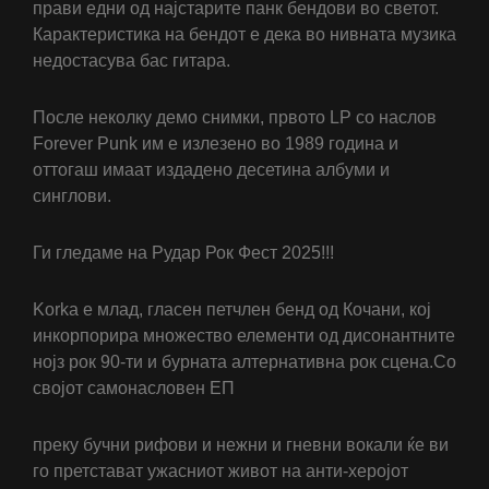
прави едни од најстарите панк бендови во светот.
Карактеристика на бендот е дека во нивната музика
недостасува бас гитара.
После неколку демо снимки, првото LP со наслов
Forever Punk им е излезено во 1989 година и
оттогаш имаат издадено десетина албуми и
синглови.
Ги гледаме на Рудар Рок Фест 2025!!!
Korka е млад, гласен петчлен бенд од Кочани, кој
инкорпорира множество елементи од дисонантните
нојз рок 90-ти и бурната алтернативна рок сцена.Со
својот самонасловен ЕП
преку бучни рифови и нежни и гневни вокали ќе ви
го претстават ужасниот живот на анти-херојот