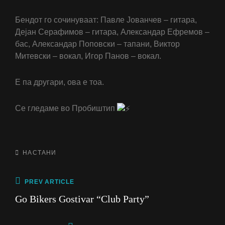
Бендот го сочинуваат: Павле Јованчев – гитара,
Дејан Серафимов – гитара, Александар Ефремов –
бас, Александар Поповски – тапани, Виктор
Митевски – вокал, Игор Панов – вокал.
Е па другари, ова е тоа.
Се гледаме во Пробиштип
CATEGORIES
НАСТАНИ
Post
Previous
PREV ARTICLE
Post
navigation
Go Bikers Gostivar “Club Party”