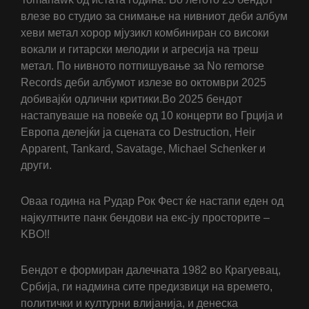
влезе во студио за снимање на нивниот деби албум
хеви метал хорор мјузикл комбиниран со високи
вокали и гитарски мелодии и агресија на треш
метал. По нивното потпишување за No remorse
Records деби албумот излезе во октомври 2025
добивајќи одлични критики.Во 2025 бендот
настапуваше на повеќе од 10 концерти во Грција и
Европа делејќи ја сцената со Destruction, Heir
Apparent, Tankard, Savatage, Michael Schenker и
други.
Оваа година на Рудар Рок Фест ќе настапи еден од
најкултните панк бендови на екс-ју просторите –
KBO!!
Бендот е формиран далечната 1982 во Крагуевац,
Србија, ги надмина сите предизвици на времето,
политички и културни влијанија, и денеска