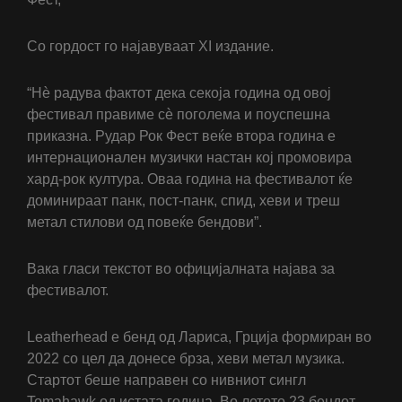
Со гордост го најавуваат ХI издание.
“Нѐ радува фактот дека секоја година од овој
фестивал правиме сѐ поголема и поуспешна
приказна. Рудар Рок Фест веќе втора година е
интернационален музички настан кој промовира
хард-рок култура. Оваа година на фестивалот ќе
доминираат панк, пост-панк, спид, хеви и треш
метал стилови од повеќе бендови”.
Вака гласи текстот во официјалната најава за
фестивалот.
Leatherhead е бенд од Лариса, Грција формиран во
2022 со цел да донесе брза, хеви метал музика.
Стартот беше направен со нивниот сингл
Tomahawk од истата година. Во летото 23 бендот