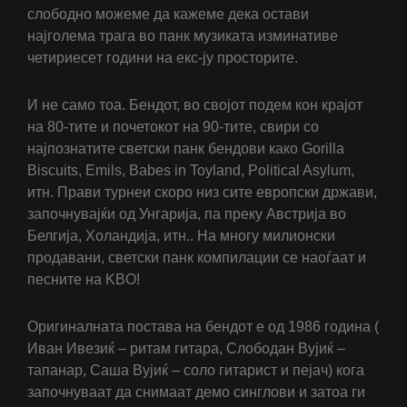
слободно можеме да кажеме дека остави
најголема трага во панк музиката изминативе
четириесeт години на екс-ју просторите.
И не само тоа. Бендот, во својот подем кон крајот
на 80-тите и почетокот на 90-тите, свири сo
најпознатите светски панк бендови како Gorilla
Biscuits, Emils, Babes in Toyland, Political Asylum,
итн. Прави турнеи скоро низ сите европски држави,
започнувајќи од Унгарија, па преку Австрија во
Белгија, Холандија, итн.. На многу милионски
продавани, светски панк компилации се наоѓаат и
песните на KBO!
Оригиналната постава на бендот е од 1986 година (
Иван Ивезиќ – ритам гитара, Слободан Вујиќ –
тапанар, Саша Вујиќ – сoло гитарист и пејач) кога
започнуваат да снимаат демо синглови и затоа ги