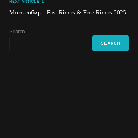
Next
NEXT ARTICLE
Post
Мото собир – Fast Riders & Free Riders 2025
Search
SEARCH