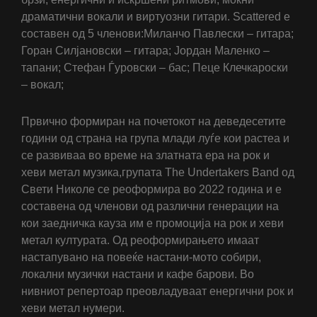
драматични вокали и виртуозни гитари. Scattered е
составен од 5 членови:Миланчо Павлески – гитара;
Горан Силјановски – гитара; Јордан Маленко –
тапани; Стефан Ѓуровски – бас; Пеце Клечкароски
– вокал;
Првично формиран на почетокот на деведесетите
години од страна на група млади луѓе кои растеа и
се развиваа во време на златната ера на рок и
хеви метал музика,групата The Undertakers Band од
Свети Николе се реоформира во 2022 година и е
составена од членови од различни генерации на
кои заедничка кауза им е промоција на рок и хеви
метал културата. Од реоформирањето имаат
настапувано на повеќе настани-мото собири,
локални музички настани и кафе барови. Во
нивниот репертоар преовладуваат енергични рок и
хеви метал нумери.