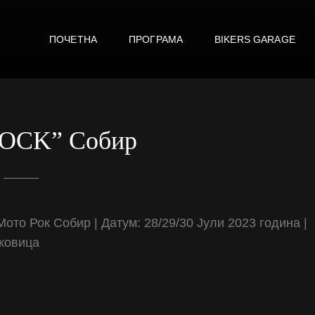
ПОЧЕТНА
ПРОГРАМА
BIKERS GARAGE
E
ROCK” Собир
то Рок Собир | Датум: 28/29/30 Јули 2023 година |
чковица
o Caption