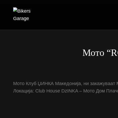
BIKERS GARAG
RADIO BROADCAST NETWORK
Мото “
Мото Клуб ЏИНКА Македонија, ни закажуваат Мо
Локација: Club House DzINKA – Мото Дом Пла
N