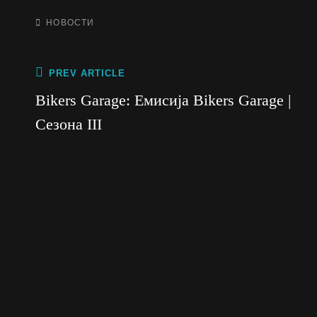
CATEGORIES
НОВОСТИ
Post
Previous
PREV ARTICLE
Post
navigation
Bikers Garage: Емисија Bikers Garage |
Сезона III