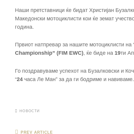
Наши претставници ќе бидат Христијан Бузалко
Македонски мотоциклисти кои ќе земат учество
година.
Првиот натпревар за нашите мотоциклисти на 
Championship” (FIM EWC)
, ќе биде на
19
ти А
Го поздравуваме успехот на Бузалковски и Коч
“
24
часа Ле Ман” за да ги бодриме и навиваме.
CATEGORIES
НОВОСТИ
Post
Previous
PREV ARTICLE