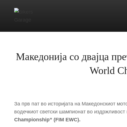
BIKERS GARAG
RADIO BROADCAST NETWORK
Македонија со двајца пр
World C
За прв пат во историјата на Македонскиот мот
водечкиот светски шампионат во издржливост 
Championship” (FIM EWC).