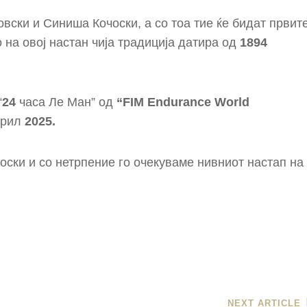
вски и Синиша Кочоски, а со тоа тие ќе бидат првит
 на овој настан чија традиција датира од
1894
“
24
часа Ле Ман” од
“FIM Endurance World
прил
2025.
оски и со нетрпение го очекуваме нивниот настап на
Next
NEXT ARTICLE