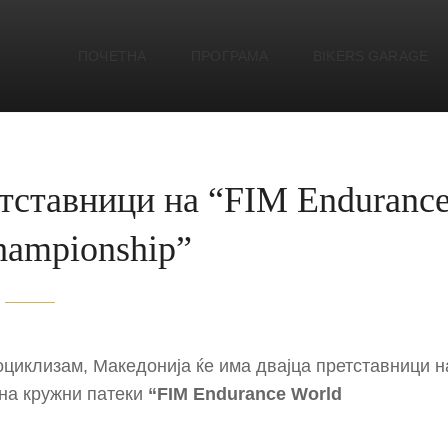
ПОЧЕТНА
ПРОГРАМА
BIKERS GARAGE
E
етставници на “FIM Enduranc
hampionship”
оциклизам, Македонија ќе има двајца претставници н
на кружни патеки
“FIM Endurance World