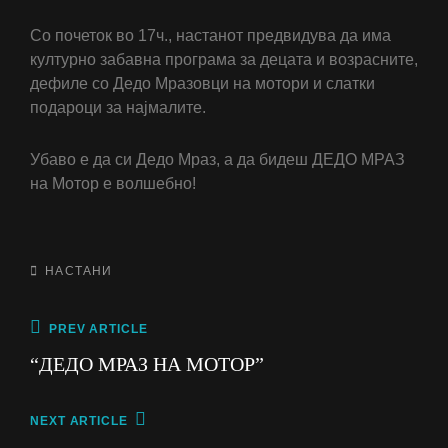
Со
почеток во 17ч., настанот предвидува да има
културно забавна програма за децата и возрасните,
дефиле со Дедо Мразовци на мотори и слатки
подароци за најмалите.
Убаво е да си Дедо Мраз, а да бидеш ДЕДО МРАЗ
на Мотор е волшебно!
CATEGORIES
НАСТАНИ
Post
Previous
PREV ARTICLE
Post
navigation
“ДЕДО МРАЗ НА МОТОР”
Next
NEXT ARTICLE
Post