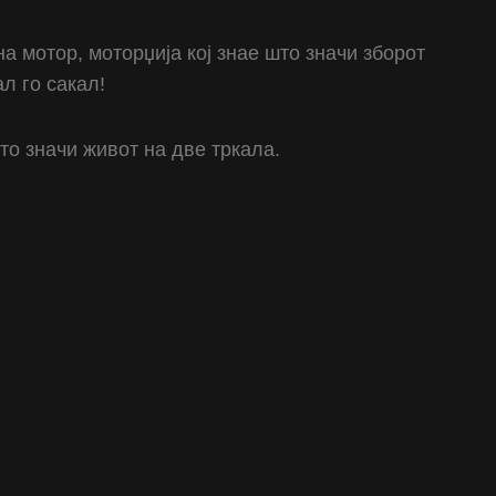
а мотор, моторџија кој знае што значи зборот
ал го сакал!
то значи живот на две тркала.
Rolling Wheels MC
Rolling Wheels MC