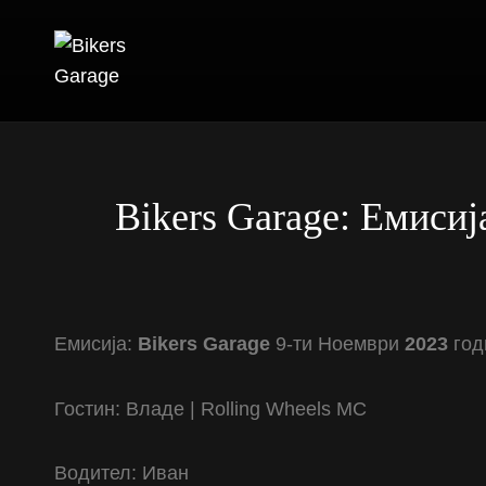
BIKERS GARAG
RADIO BROADCAST NETWORK
Bikers Garage: Емисија
Емисија:
Bikers Garage
9-ти Ноември
2023
год
Гостин: Владе | Rolling Wheels MC
Водител: Иван