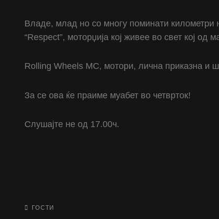
Владе, млад но со многу поминати километри н
“Respect”, моторџија кој живее во свет кој од м
Rolling Wheels MC, мотори, лична приказна и ш
За се ова ќе праиме муабет во четврток!
Слушајте не од 17.00ч.
Rolling Wheels MC
Rolling Wheels MC
CATEGORIES
ГОСТИ